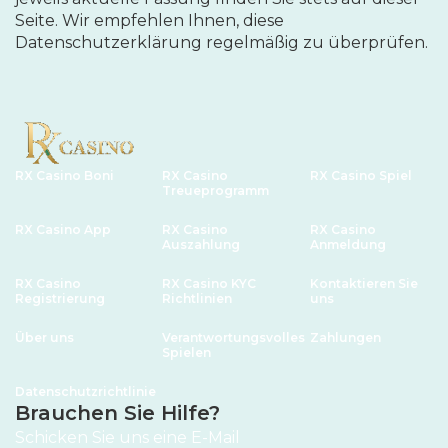
Seite. Wir empfehlen Ihnen, diese
Datenschutzerklärung regelmäßig zu überprüfen.
RX Casino Boni
RX Casino
RX Casino Spiel
Treueprogramm
RX Casino App
RX Casino
RX Casino
Auszahlung
Anmeldung
RX Casino
RX Casino KYC
Kontaktieren Sie
Registrierung
Richtlinien
uns
Über uns
Verantwortungsvolles
Zahlungen
Spielen
Datenschutzrichtlinie
Brauchen Sie Hilfe?
Schicken Sie uns eine E-Mail